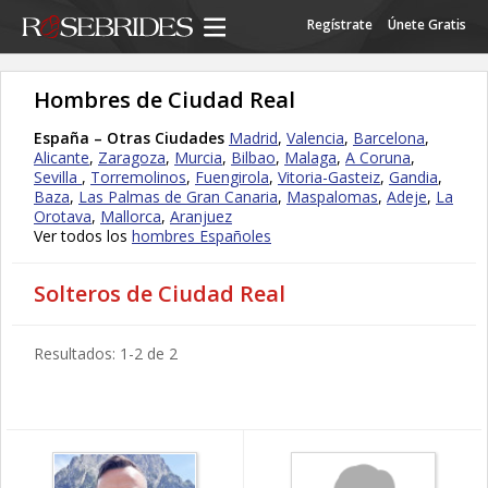
Regístrate
Únete Gratis
Hombres de Ciudad Real
España – Otras Ciudades
Madrid
,
Valencia
,
Barcelona
,
Alicante
,
Zaragoza
,
Murcia
,
Bilbao
,
Malaga
,
A Coruna
,
Sevilla
,
Torremolinos
,
Fuengirola
,
Vitoria-Gasteiz
,
Gandia
,
Baza
,
Las Palmas de Gran Canaria
,
Maspalomas
,
Adeje
,
La
Orotava
,
Mallorca
,
Aranjuez
Ver todos los
hombres Españoles
Solteros de Ciudad Real
Resultados: 1-2 de 2