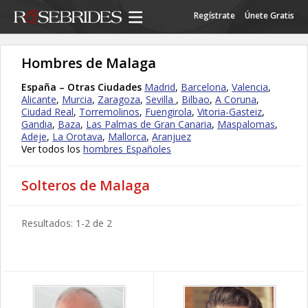
Regístrate
Únete Gratis
Hombres de Malaga
España – Otras Ciudades
Madrid
,
Barcelona
,
Valencia
,
Alicante
,
Murcia
,
Zaragoza
,
Sevilla
,
Bilbao
,
A Coruna
,
Ciudad Real
,
Torremolinos
,
Fuengirola
,
Vitoria-Gasteiz
,
Gandia
,
Baza
,
Las Palmas de Gran Canaria
,
Maspalomas
,
Adeje
,
La Orotava
,
Mallorca
,
Aranjuez
Ver todos los
hombres Españoles
Solteros de Malaga
Resultados: 1-2 de 2