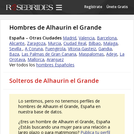
Regístrate
Únete Gratis
Hombres de Alhaurin el Grande
España – Otras Ciudades
Madrid
,
Valencia
,
Barcelona
,
Alicante
,
Zaragoza
,
Murcia
,
Ciudad Real
,
Bilbao
,
Malaga
,
Sevilla
,
A Coruna
,
Fuengirola
,
Vitoria-Gasteiz
,
Gandia
,
Baza
,
Las Palmas de Gran Canaria
,
Maspalomas
,
Adeje
,
La
Orotava
,
Mallorca
,
Aranjuez
Ver todos los
hombres Españoles
Solteros de Alhaurin el Grande
Lo sentimos, pero no tenemos perfiles de
hombres de Alhaurin el Grande, España en
nuestra base de datos.
¿Eres un hombre de Alhaurin el Grande, España
¿Estás buscando una mujer para una relación a
largo plazo o para matrimonio?
Publica tu perfil