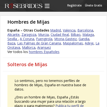
Regístrate
Únete Gratis
Hombres de Mijas
España – Otras Ciudades
Madrid
,
Valencia
,
Barcelona
,
Alicante
,
Zaragoza
,
Murcia
,
Ciudad Real
,
Bilbao
,
Malaga
,
Sevilla
,
A Coruna
,
Fuengirola
,
Vitoria-Gasteiz
,
Gandia
,
Baza
,
Las Palmas de Gran Canaria
,
Maspalomas
,
Adeje
,
La
Orotava
,
Mallorca
,
Aranjuez
Ver todos los
hombres Españoles
Solteros de Mijas
Lo sentimos, pero no tenemos perfiles de
hombres de Mijas, España en nuestra base de
datos.
¿Eres un hombre de Mijas, España ¿Estás
buscando una mujer para una relación a largo
plazo o para matrimonio?
Publica tu perfil de