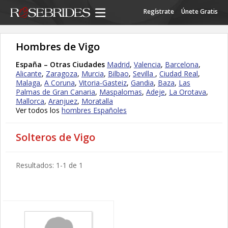
Regístrate
Únete Gratis
Hombres de Vigo
España – Otras Ciudades
Madrid
,
Valencia
,
Barcelona
,
Alicante
,
Zaragoza
,
Murcia
,
Bilbao
,
Sevilla
,
Ciudad Real
,
Malaga
,
A Coruna
,
Vitoria-Gasteiz
,
Gandia
,
Baza
,
Las
Palmas de Gran Canaria
,
Maspalomas
,
Adeje
,
La Orotava
,
Mallorca
,
Aranjuez
,
Moratalla
Ver todos los
hombres Españoles
Solteros de Vigo
Resultados: 1-1 de 1