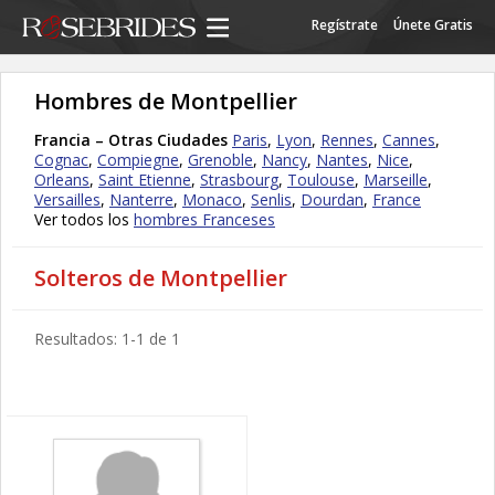
Regístrate
Únete Gratis
Hombres de Montpellier
Francia – Otras Ciudades
Paris
,
Lyon
,
Rennes
,
Cannes
,
Cognac
,
Compiegne
,
Grenoble
,
Nancy
,
Nantes
,
Nice
,
Orleans
,
Saint Etienne
,
Strasbourg
,
Toulouse
,
Marseille
,
Versailles
,
Nanterre
,
Monaco
,
Senlis
,
Dourdan
,
France
Ver todos los
hombres Franceses
Solteros de Montpellier
Resultados: 1-1 de 1