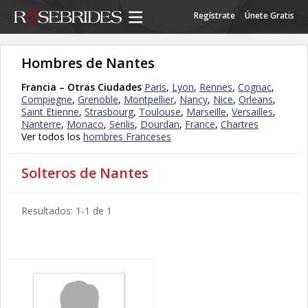
Regístrate
Únete Gratis
Hombres de Nantes
Francia – Otras Ciudades
Paris
,
Lyon
,
Rennes
,
Cognac
,
Compiegne
,
Grenoble
,
Montpellier
,
Nancy
,
Nice
,
Orleans
,
Saint Etienne
,
Strasbourg
,
Toulouse
,
Marseille
,
Versailles
,
Nanterre
,
Monaco
,
Senlis
,
Dourdan
,
France
,
Chartres
Ver todos los
hombres Franceses
Solteros de Nantes
Resultados: 1-1 de 1