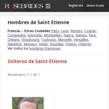
Regístrate
Únete Gratis
Hombres de Saint Etienne
Francia – Otras Ciudades
Paris
,
Lyon
,
Rennes
,
Cognac
,
Compiegne
,
Grenoble
,
Montpellier
,
Nancy
,
Nantes
,
Nice
,
Orleans
,
Strasbourg
,
Toulouse
,
Marseille
,
Versailles
,
Nanterre
,
Monaco
,
Senlis
,
Dourdan
,
France
,
Chartres
Ver todos los
hombres Franceses
Solteros de Saint Etienne
Resultados: 1-1 de 1