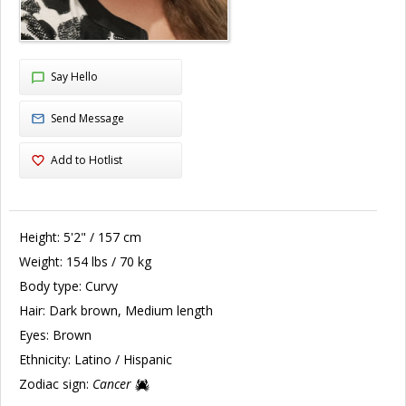
Say Hello
Send Message
Add to Hotlist
Height:
5'2" / 157 cm
Weight:
154 lbs / 70 kg
Body type:
Curvy
Hair:
Dark brown, Medium length
Eyes:
Brown
Ethnicity:
Latino / Hispanic
Zodiac sign:
Cancer