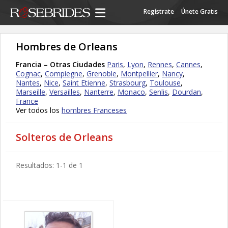
Regístrate
Únete Gratis
Hombres de Orleans
Francia – Otras Ciudades
Paris
,
Lyon
,
Rennes
,
Cannes
,
Cognac
,
Compiegne
,
Grenoble
,
Montpellier
,
Nancy
,
Nantes
,
Nice
,
Saint Etienne
,
Strasbourg
,
Toulouse
,
Marseille
,
Versailles
,
Nanterre
,
Monaco
,
Senlis
,
Dourdan
,
France
Ver todos los
hombres Franceses
Solteros de Orleans
Resultados: 1-1 de 1